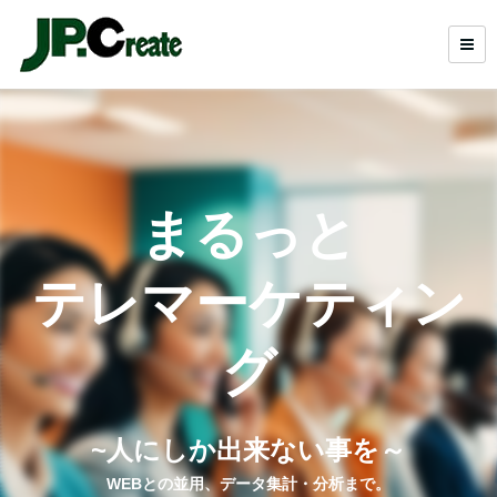
まるっと
テレマーケティン
グ
~人にしか出来ない事を～
WEBとの並用、データ集計・分析まで。